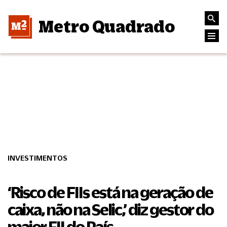
Metro Quadrado
INVESTIMENTOS
‘Risco de FIIs está na geração de
caixa, não na Selic,’ diz gestor do
maior FII do País