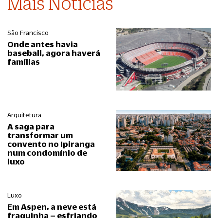
Mais Notícias
São Francisco
Onde antes havia
baseball, agora haverá
famílias
Arquitetura
A saga para
transformar um
convento no Ipiranga
num condomínio de
luxo
Luxo
Em Aspen, a neve está
fraquinha – esfriando