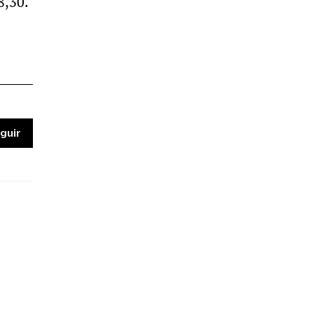
8,30.
guir