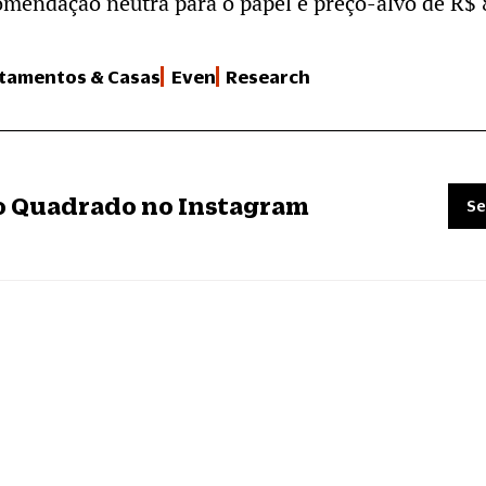
mendação neutra para o papel e preço-alvo de R$ 
tamentos & Casas
Even
Research
ro Quadrado no Instagram
Se