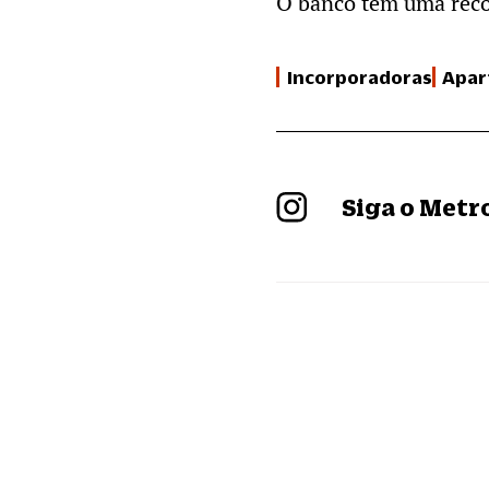
O banco tem uma reco
Incorporadoras
Apar
Siga o Met