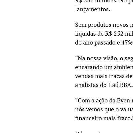
R$ 351 milhões. No p
lançamentos.
Sem produtos novos n
líquidas de R$ 252 mi
do ano passado e 47% 
“Na nossa visão, o se
encarando um ambient
vendas mais fracas de
analistas do Itaú BBA.
“Com a ação da Even n
nós vemos que o valua
financeiro mais fraco.