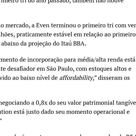
rimeiro tri do ano passado, também não houve
o mercado, a Even terminou o primeiro tri com ve
lhões, praticamente estável em relação ao primeiro 
abaixo da projeção do Itaú BBA.
gmento de incorporação para média/alta renda está
e desafiador em São Paulo, com estoques altos e
vido ao baixo nível de
affordability
,” disseram os
egociando a 0,8x do seu valor patrimonial tangíve
tion está justo dado seu momento operacional e
”