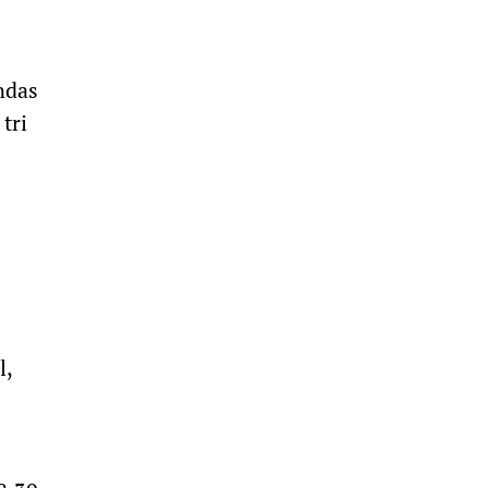
ndas
tri
l,