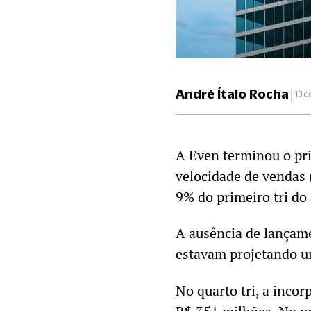
André Ítalo Rocha
|
13 d
A Even terminou o pri
velocidade de vendas 
9% do primeiro tri do
A ausência de lançame
estavam projetando u
No quarto tri, a inco