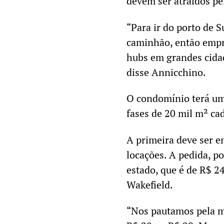
devem ser atraídos pe
“Para ir do porto de 
caminhão, então emp
hubs em grandes cidad
disse Annicchino.
O condomínio terá um 
fases de 20 mil m² ca
A primeira deve ser e
locações. A pedida, p
estado, que é de R$ 
Wakefield.
“Nos pautamos pela mé