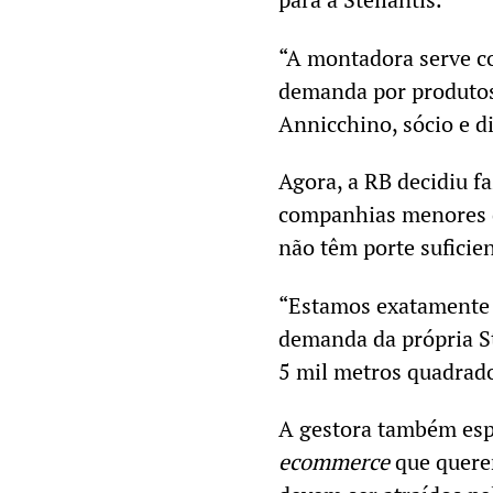
“A montadora serve c
demanda por produtos
Annicchino, sócio e d
Agora, a RB decidiu f
companhias menores 
não têm porte suficie
“Estamos exatamente 
demanda da própria St
5 mil metros quadrad
A gestora também espe
ecommerce
que quere