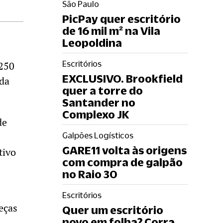
São Paulo
PicPay quer escritório
de 16 mil m² na Vila
Leopoldina
Escritórios
 250
EXCLUSIVO. Brookfield
 da
quer a torre do
Santander no
Complexo JK
de
Galpões Logísticos
GARE11 volta às origens
tivo
com compra de galpão
no Raio 30
Escritórios
eças
Quer um escritório
novo em folha? Corra