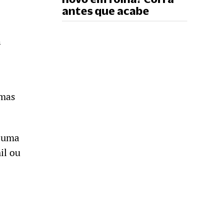
antes que acabe
h
 mas
i uma
il ou