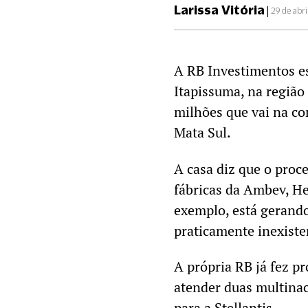
Larissa Vitória
|
29 de abri
A RB Investimentos e
Itapissuma, na região
milhões que vai na co
Mata Sul.
A casa diz que o proc
fábricas da Ambev, He
exemplo, está gerando
praticamente inexiste
A própria RB já fez p
atender duas multina
para a Stellantis.