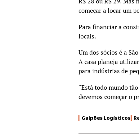
R$ 28 ou R$ 29. Mas n
começar a locar um p
Para financiar a cons
locais.
Um dos sócios é a São
A casa planeja utiliz
para indústrias de pe
“Está todo mundo tão 
devemos começar o pr
Galpões Logísticos
Re