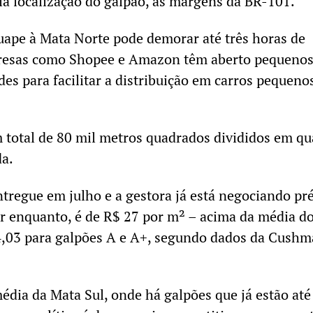
la localização do galpão, às margens da BR-101.
Suape à Mata Norte pode demorar até três horas de
resas como Shopee e Amazon têm aberto pequeno
es para facilitar a distribuição em carros pequenos
total de 80 mil metros quadrados divididos em qu
da.
ntregue em julho e a gestora já está negociando pr
or enquanto, é de R$ 27 por m² – acima da média d
24,03 para galpões A e A+, segundo dados da Cush
dia da Mata Sul, onde há galpões que já estão at