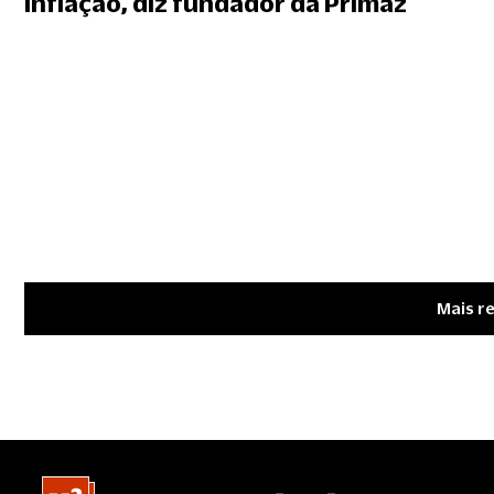
inflação, diz fundador da Primaz
Mais r