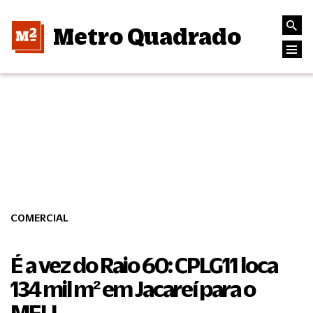
Metro Quadrado
COMERCIAL
É a vez do Raio 60: CPLG11 loca
134 mil m² em Jacareí para o
MELI