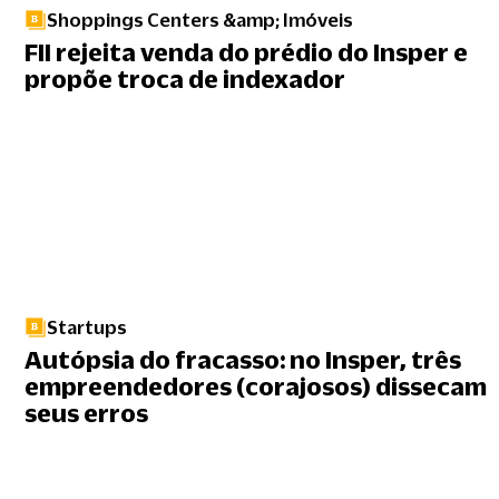
Shoppings Centers &amp; Imóveis
FII rejeita venda do prédio do Insper e
propõe troca de indexador
Startups
Autópsia do fracasso: no Insper, três
empreendedores (corajosos) dissecam
seus erros