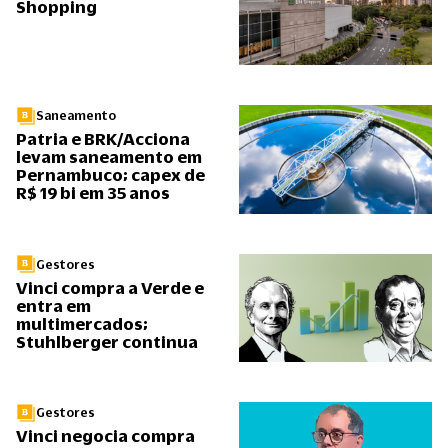
Shopping
Saneamento
Patria e BRK/Acciona
levam saneamento em
Pernambuco; capex de
R$ 19 bi em 35 anos
Gestores
Vinci compra a Verde e
entra em
multimercados;
Stuhlberger continua
Gestores
Vinci negocia compra