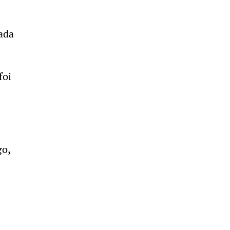
ada
foi
go,