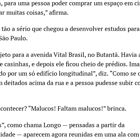
a, para uma pessoa poder comprar um espaço em c
itar muitas coisas,” afirma.
 tão a sério que chegou a desenvolver estudos para
 São Paulo.
to para a avenida Vital Brasil, no Butantã. Havia a
 casinhas, e depois ele ficou cheio de prédios. Ima
do por um só edifício longitudinal”, diz. “Como se 
 deitados acima da rua e a pessoa pudesse subir c
 acontecer? “Malucos! Faltam malucos!” brinca.
s”, como chama Longo — pensadas a partir da
 cidade — aparecem agora reunidas em uma ala com