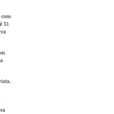
e com
té 31
rca
com
da
ista.
o
era