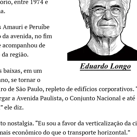
tório, entre 1974 e
ma.
s Amauri e Peruíbe
o da avenida, no fim
le acompanhou de
 da região.
s baixas, em um
no, se tornar o
iro de São Paulo, repleto de edifícios corporativos.
rgar a Avenida Paulista, o Conjunto Nacional e até
” ele diz.
 nostalgia. “Eu sou a favor da verticalização da c
ais econômico do que o transporte horizontal.”