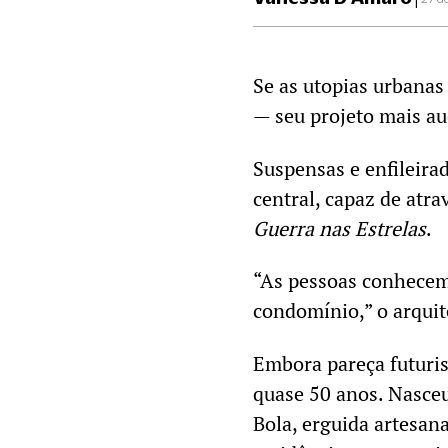
Se as utopias urbanas
— seu projeto mais a
Suspensas e enfileira
central, capaz de atr
Guerra nas Estrelas
.
“As pessoas conhecem
condomínio,” o arquit
Embora pareça futuris
quase 50 anos. Nasceu
Bola, erguida artesan