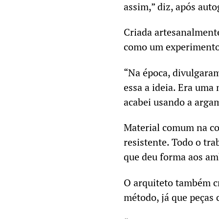
assim,” diz, após autog
Criada artesanalmente
como um experimento
“Na época, divulgara
essa a ideia. Era uma
acabei usando a argam
Material comum na co
resistente. Todo o tra
que deu forma aos amb
O arquiteto também c
método, já que peças 