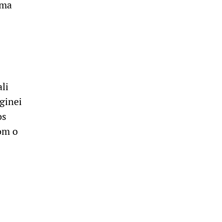
ima
li
ginei
os
om o