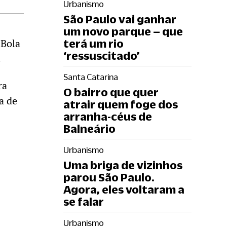
Urbanismo
São Paulo vai ganhar
um novo parque – que
 Bola
terá um rio
‘ressuscitado’
.
Santa Catarina
ra
O bairro que quer
a de
atrair quem foge dos
arranha-céus de
Balneário
Urbanismo
Uma briga de vizinhos
parou São Paulo.
Agora, eles voltaram a
se falar
Urbanismo