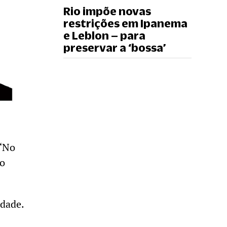
Rio impõe novas
restrições em Ipanema
e Leblon – para
preservar a ‘bossa’
 “No
 o
idade.