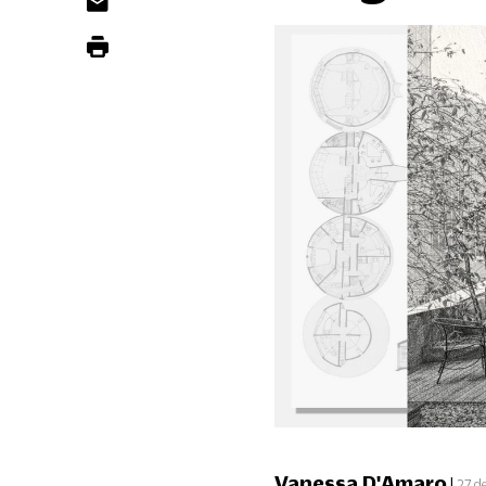
Vanessa D'Amaro
|
27 d