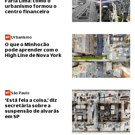
Faria Lima: como o
urbanismo formou o
centro financeiro
Urbanismo
O que o Minhocão
pode aprender com o
High Line de Nova York
São Paulo
‘Está feia a coisa,’ diz
secretária sobre a
suspensão de alvarás
em SP