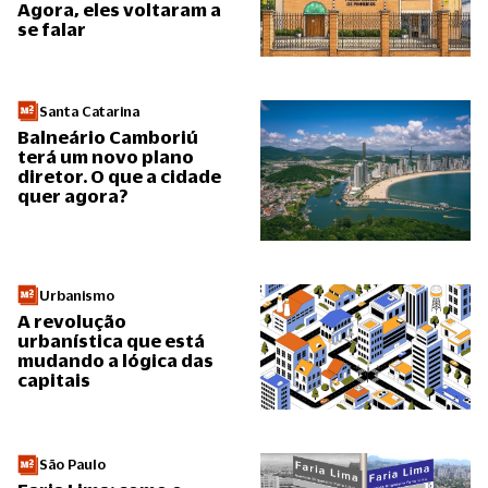
Agora, eles voltaram a
se falar
Santa Catarina
Balneário Camboriú
terá um novo plano
diretor. O que a cidade
quer agora?
Urbanismo
A revolução
urbanística que está
mudando a lógica das
capitais
São Paulo