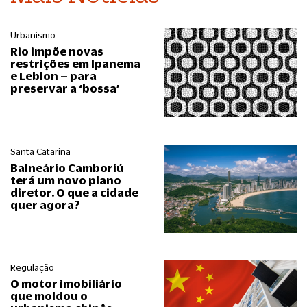
Urbanismo
Rio impõe novas
restrições em Ipanema
e Leblon – para
preservar a ‘bossa’
Santa Catarina
Balneário Camboriú
terá um novo plano
diretor. O que a cidade
quer agora?
Regulação
O motor imobiliário
que moldou o