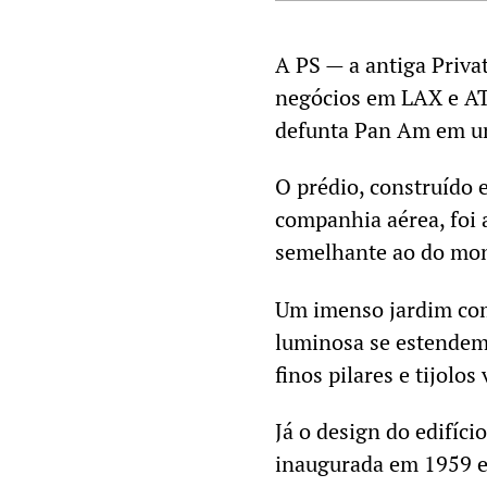
A PS — a antiga Priva
negócios em LAX e AT
defunta Pan Am em 
O prédio, construído 
companhia aérea, foi 
semelhante ao do mo
Um imenso jardim com
luminosa se estendem
finos pilares e tijolos
Já o design do edifíc
inaugurada em 1959 e