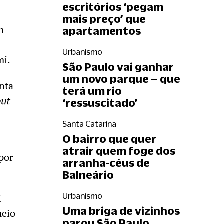
escritórios ‘pegam
mais preço’ que
m
apartamentos
Urbanismo
mi.
São Paulo vai ganhar
um novo parque – que
nta
terá um rio
out
‘ressuscitado’
Santa Catarina
O bairro que quer
atrair quem foge dos
por
arranha-céus de
Balneário
Urbanismo
i
Uma briga de vizinhos
meio
parou São Paulo.