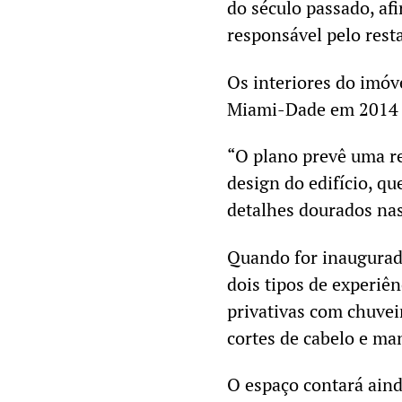
do século passado, afi
responsável pelo rest
Os interiores do imóv
Miami-Dade em 2014 —
“O plano prevê uma re
design do edifício, qu
detalhes dourados nas
Quando for inaugurado
dois tipos de experiê
privativas com chuvei
cortes de cabelo e ma
O espaço contará aind