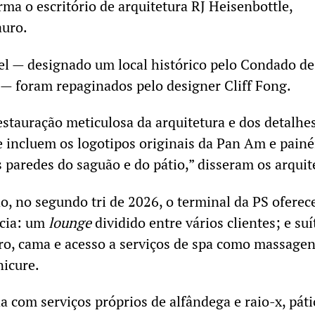
rma o escritório de arquitetura RJ Heisenbottle,
auro.
el — designado um local histórico pelo Condado de
 foram repaginados pelo designer Cliff Fong.
stauração meticulosa da arquitetura e dos detalhe
e incluem os logotipos originais da Pan Am e painé
 paredes do saguão e do pátio,” disseram os arquit
, no segundo tri de 2026, o terminal da PS oferec
ncia: um
lounge
dividido entre vários clientes; e suí
ro, cama e acesso a serviços de spa como massagen
nicure.
a com serviços próprios de alfândega e raio-x, páti