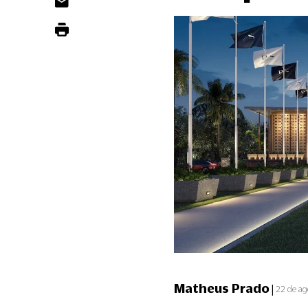
Matheus Prado
|
22 de ag