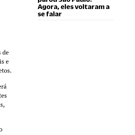
Agora, eles voltaram a
se falar
s de
is e
etos.
erá
tes
s,
o