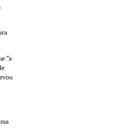
u
ora
ue “a
le
levou
 uma