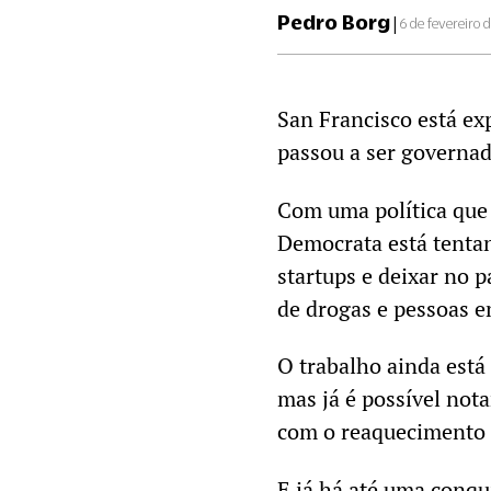
Pedro Borg
|
6 de fevereiro 
San Francisco está e
passou a ser governad
Com uma política que 
Democrata está tenta
startups e deixar no 
de drogas e pessoas e
O trabalho ainda est
mas já é possível nota
com o reaquecimento d
E já há até uma conqu