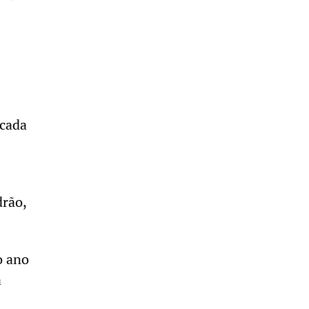
écada
drão,
o ano
a