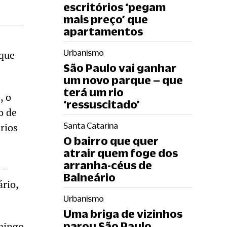
escritórios ‘pegam
mais preço’ que
apartamentos
Urbanismo
 que
São Paulo vai ganhar
um novo parque – que
terá um rio
, o
‘ressuscitado’
o de
rios
Santa Catarina
O bairro que quer
atrair quem foge dos
arranha-céus de
 –
Balneário
ário,
Urbanismo
Uma briga de vizinhos
omingo
parou São Paulo.