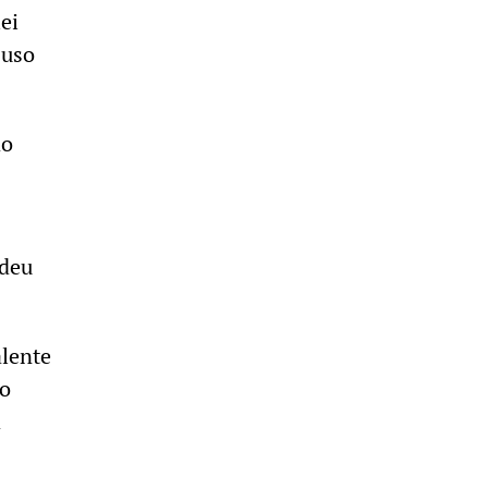
ei
 uso
do
ndeu
alente
 o
a