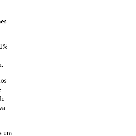
mes
51%
m.
hos
e
de
va
ra um