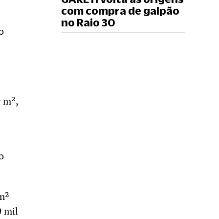
com compra de galpão
no Raio 30
o
r m²,
o
 m²
0 mil