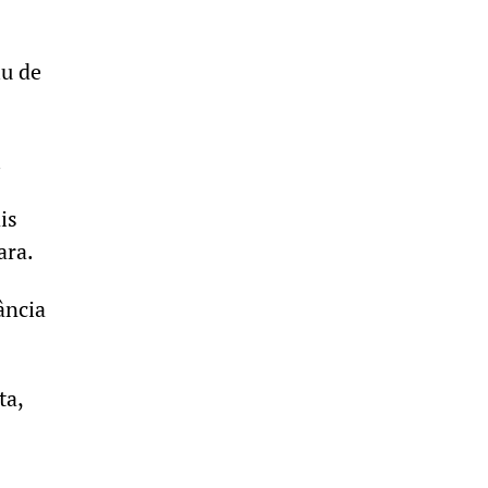
iu de
.
is
ara.
ância
ta,