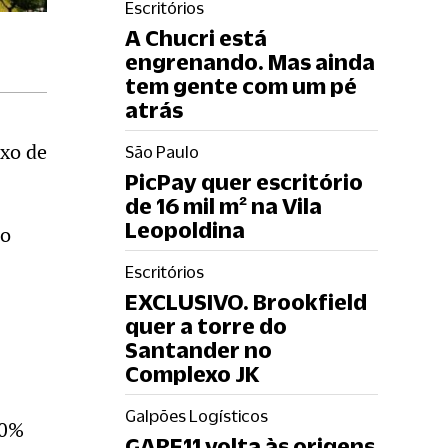
Escritórios
A Chucri está
engrenando. Mas ainda
tem gente com um pé
atrás
ixo de
São Paulo
PicPay quer escritório
de 16 mil m² na Vila
Leopoldina
no
Escritórios
EXCLUSIVO. Brookfield
quer a torre do
Santander no
Complexo JK
Galpões Logísticos
70%
GARE11 volta às origens