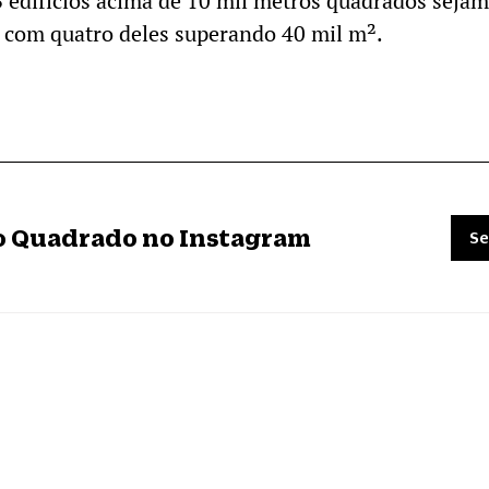
3 edifícios acima de 10 mil metros quadrados sejam
 com quatro deles superando 40 mil m².
ro Quadrado no Instagram
Se