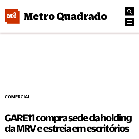
Metro Quadrado
COMERCIAL
GARE11 compra sede da holding
da MRV e estreia em escritórios