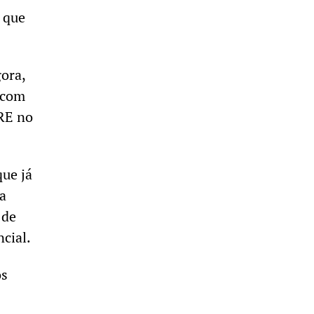
 que
ora,
 com
BRE no
que já
a
 de
ncial.
os