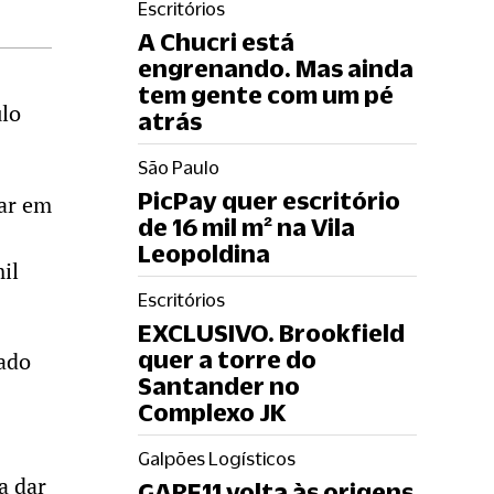
Escritórios
A Chucri está
engrenando. Mas ainda
tem gente com um pé
ulo
atrás
São Paulo
PicPay quer escritório
mar em
de 16 mil m² na Vila
Leopoldina
il
Escritórios
EXCLUSIVO. Brookfield
quer a torre do
rado
Santander no
Complexo JK
Galpões Logísticos
a dar
GARE11 volta às origens