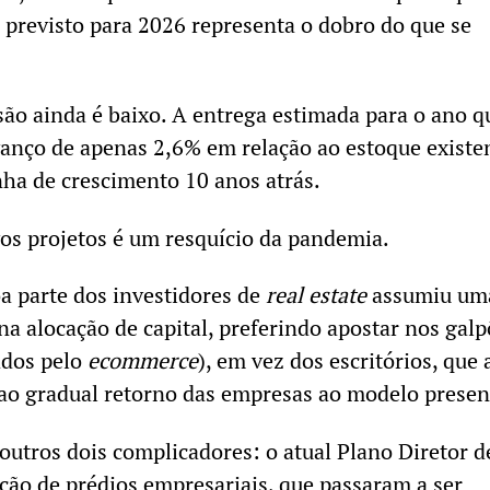
 previsto para 2026 representa o dobro do que se
ão ainda é baixo. A entrega estimada para o ano q
anço de apenas 2,6% em relação ao estoque existe
nha de crescimento 10 anos atrás.
vos projetos é um resquício da pandemia.
oa parte dos investidores de
real estate
assumiu um
na alocação de capital, preferindo apostar nos gal
ados pelo
ecommerce
), em vez dos escritórios, que 
ao gradual retorno das empresas ao modelo presen
outros dois complicadores: o atual Plano Diretor d
ução de prédios empresariais, que passaram a ser