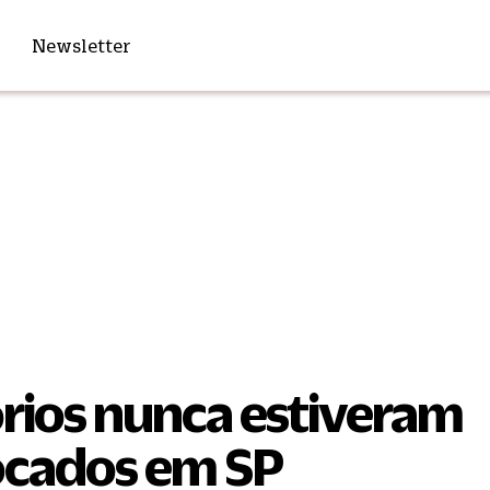
Newsletter
órios nunca estiveram
ocados em SP