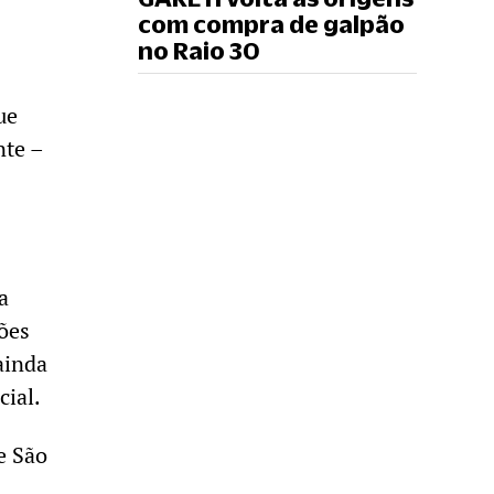
com compra de galpão
no Raio 30
ue
nte –
a
pões
ainda
cial.
e São