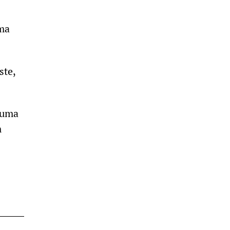
sma
ste,
 uma
m