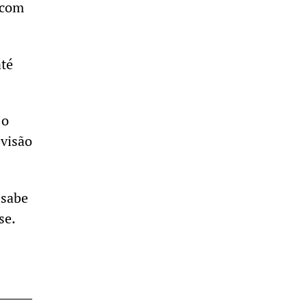
 com
até
 o
evisão
 sabe
se.