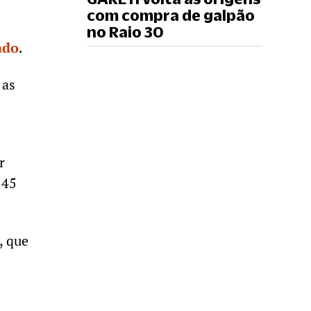
com compra de galpão
no Raio 30
ado
.
 as
r
145
, que