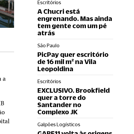
Escritórios
A Chucri está
engrenando. Mas ainda
tem gente com um pé
atrás
São Paulo
PicPay quer escritório
de 16 mil m² na Vila
Leopoldina
a a
Escritórios
EXCLUSIVO. Brookfield
quer a torre do
IB
Santander no
ão
Complexo JK
ital
Galpões Logísticos
GARE11 volta às origens