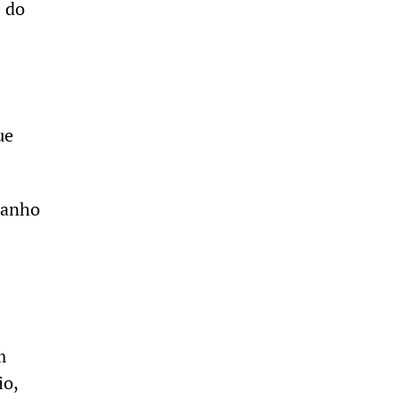
s do
ue
manho
m
io,