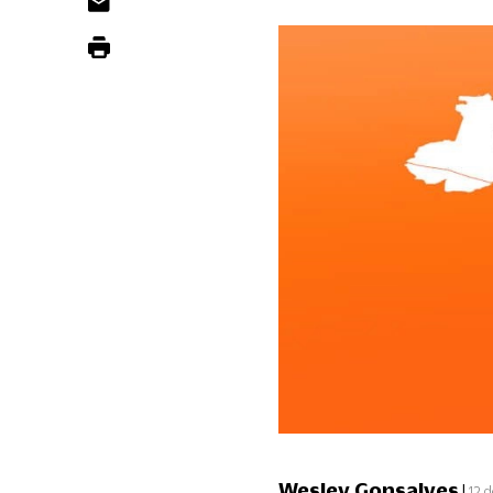
Wesley Gonsalves
|
12 