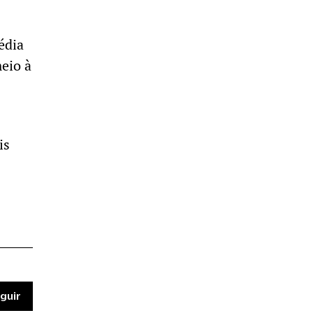
édia
meio à
is
guir