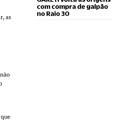
com compra de galpão
no Raio 30
, as
 não
o
 que