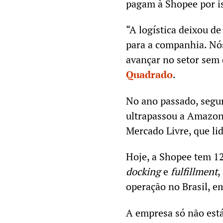
pagam à Shopee por is
“A logística deixou de
para a companhia. Nós
avançar no setor sem 
Quadrado
.
No ano passado, segu
ultrapassou a Amazon
Mercado Livre, que li
Hoje, a Shopee tem 12
docking
e
fulfillment
,
operação no Brasil, e
A empresa só não est