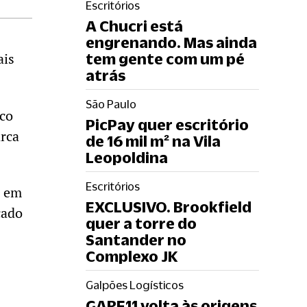
Escritórios
A Chucri está
engrenando. Mas ainda
ais
tem gente com um pé
atrás
São Paulo
ico
PicPay quer escritório
arca
de 16 mil m² na Vila
Leopoldina
Escritórios
s em
EXCLUSIVO. Brookfield
cado
quer a torre do
Santander no
Complexo JK
Galpões Logísticos
GARE11 volta às origens