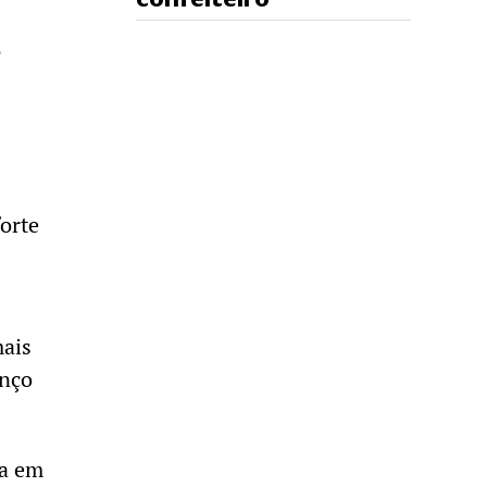
,
orte
ais
anço
da em