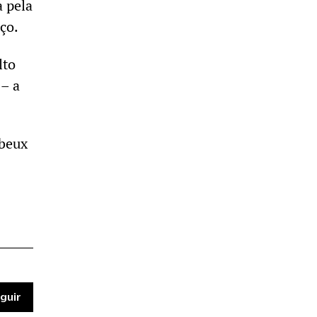
 pela
nço.
lto
– a
ubeux
guir