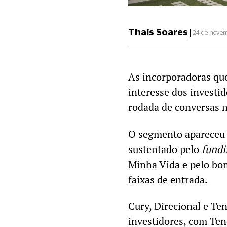
Thaís Soares
|
24 de novem
As incorporadoras qu
interesse dos investi
rodada de conversas 
O segmento apareceu c
sustentado pelo
fund
Minha Vida e pelo bo
faixas de entrada.
Cury, Direcional e Te
investidores, com Te