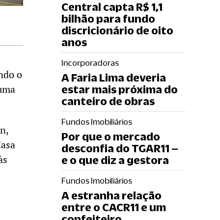
Central capta R$ 1,1
bilhão para fundo
discricionário de oito
anos
Incorporadoras
ndo o
A Faria Lima deveria
 uma
estar mais próxima do
canteiro de obras
Fundos Imobiliários
n,
Por que o mercado
Casa
desconfia do TGAR11 –
às
e o que diz a gestora
Fundos Imobiliários
A estranha relação
entre o CACR11 e um
confeiteiro