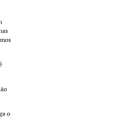
m
nas
sumos
é
.
São
ga o