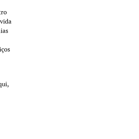
tro
 vida
aias
iços
qui,