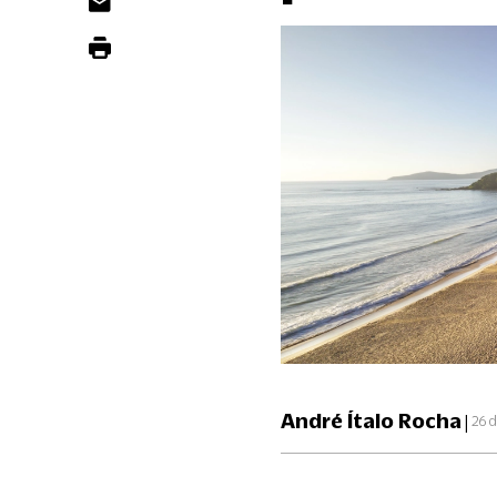
André Ítalo Rocha
|
26 