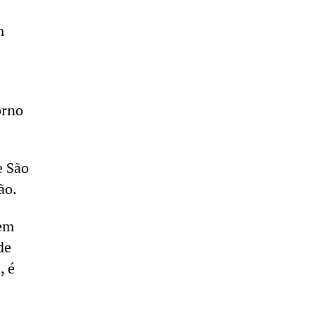
m
orno
e São
ão.
nem
de
, é