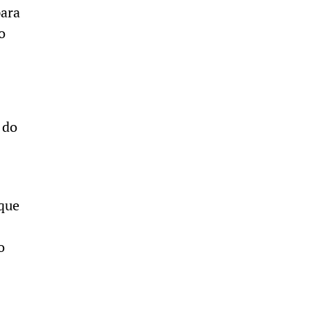
para
o
 do
 que
o