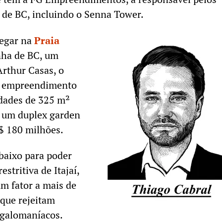
 de BC, incluindo o Senna Tower.
regar na
Praia
inha de BC, um
Arthur Casas, o
m empreendimento
dades de 325 m²
e um duplex garden
$ 180 milhões.
baixo para poder
estritiva de Itajaí,
um fator a mais de
 que rejeitam
egalomaníacos.