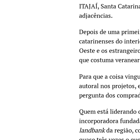
ITAJAÍ, Santa Catari
adjacências.
Depois de uma primei
catarinenses do inter
Oeste e os estrangeiro
que costuma veranear
Para que a coisa ving
autoral nos projetos,
pergunta dos comprad
Quem está liderando
incorporadora fundada
landbank
da região, c
quase três vezes o q