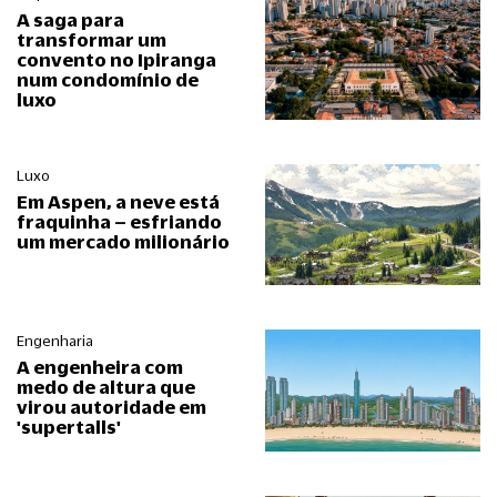
A saga para
transformar um
convento no Ipiranga
num condomínio de
luxo
Luxo
Em Aspen, a neve está
fraquinha – esfriando
um mercado milionário
Engenharia
A engenheira com
medo de altura que
virou autoridade em
'supertalls'