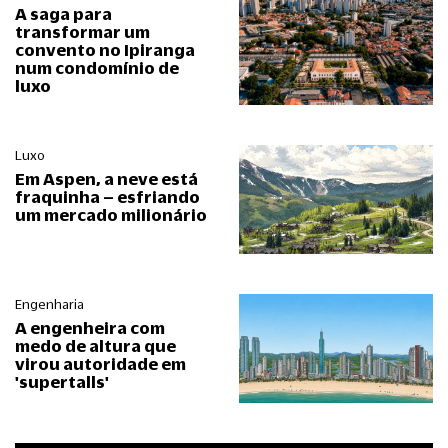
A saga para
transformar um
convento no Ipiranga
num condomínio de
luxo
Luxo
Em Aspen, a neve está
fraquinha – esfriando
um mercado milionário
Engenharia
A engenheira com
medo de altura que
virou autoridade em
'supertalls'