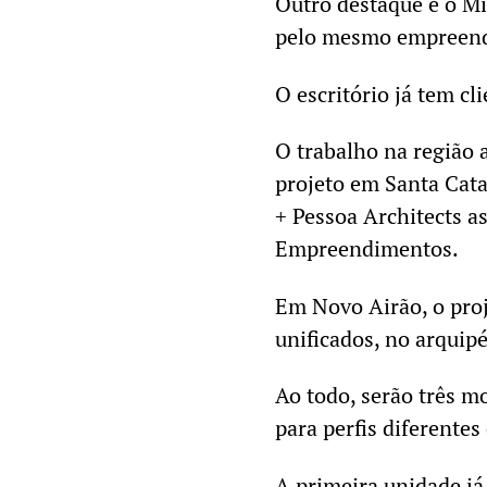
Outro destaque é o Mi
pelo mesmo empreende
O escritório já tem cl
O trabalho na região 
projeto em Santa Cata
+ Pessoa Architects a
Empreendimentos.
Em Novo Airão, o proj
unificados, no arquip
Ao todo, serão três m
para perfis diferente
A primeira unidade já 