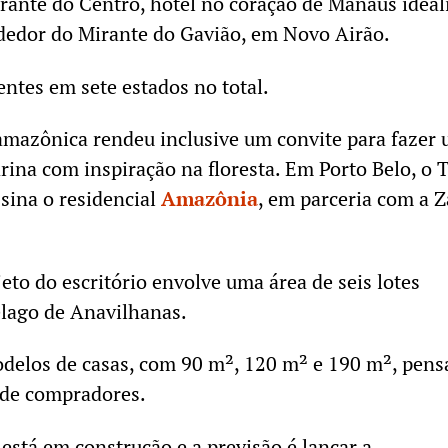
rante do Centro, hotel no coração de Manaus ideal
dor do Mirante do Gavião, em Novo Airão.
ientes em sete estados no total.
amazônica rendeu inclusive um convite para fazer
rina com inspiração na floresta. Em Porto Belo, o 
ssina o residencial
Amazônia
, em parceria com a 
eto do escritório envolve uma área de seis lotes
élago de Anavilhanas.
odelos de casas, com 90 m², 120 m² e 190 m², pen
s de compradores.
está em construção e a previsão é lançar a