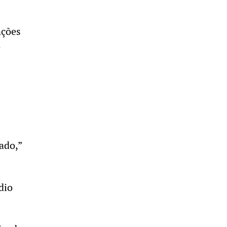
nções
o
ado,”
dio