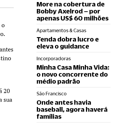
More na cobertura de
Bobby Axelrod – por
apenas US$ 60 milhões
 o
Apartamentos & Casas
o.
Tenda dobra lucro e
eleva o guidance
antes
stino
Incorporadoras
Minha Casa Minha Vida:
o novo concorrente do
médio padrão
á 20
São Francisco
a sua
Onde antes havia
baseball, agora haverá
famílias