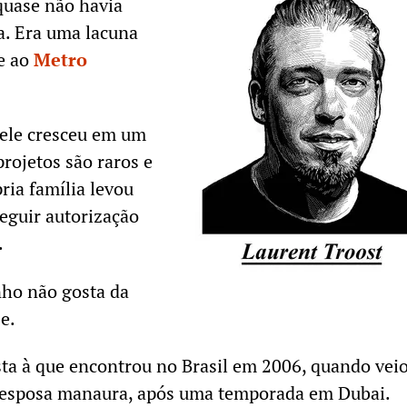
quase não havia
a. Era uma lacuna
se ao
Metro
 ele cresceu em um
rojetos são raros e
ria família levou
eguir autorização
.
inho não gosta da
se.
sta à que encontrou no Brasil em 2006, quando vei
 esposa manaura, após uma temporada em Dubai.