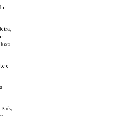
l e
eira,
 e
 luxo
te e
s
 País,