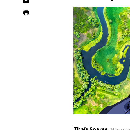
Thaís Soares
|
24 de outub