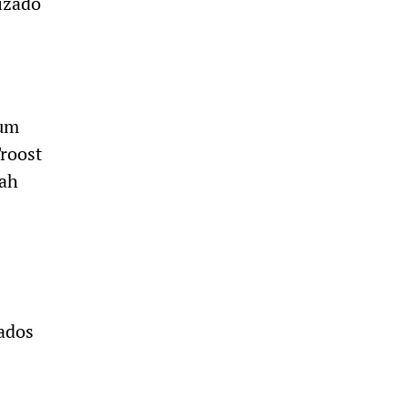
izado
 um
Troost
Zah
sados