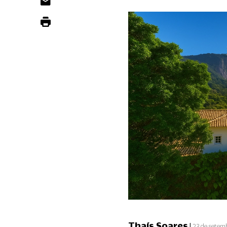
Thaís Soares
|
23 de setem