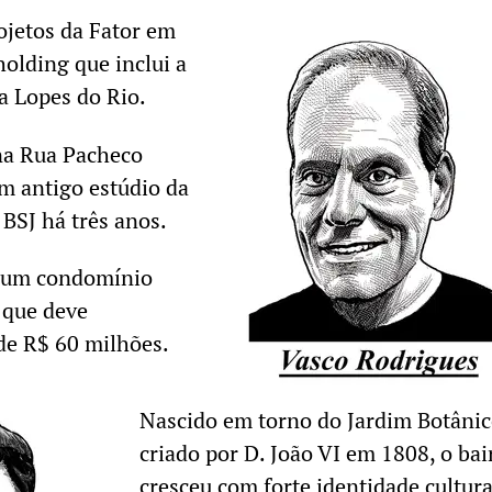
ojetos da Fator em
holding que inclui a
ia Lopes do Rio.
na Rua Pacheco
m antigo estúdio da
BSJ há três anos.
a um condomínio
, que deve
e R$ 60 milhões.
Nascido em torno do Jardim Botâni
criado por D. João VI em 1808, o bai
cresceu com forte identidade cultura