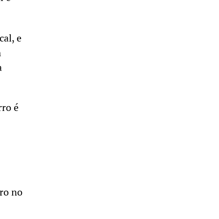
al, e
m
a
rro é
aro no