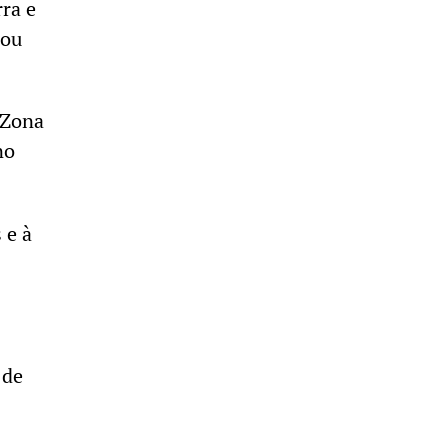
ra e
nou
 Zona
no
 e à
 de