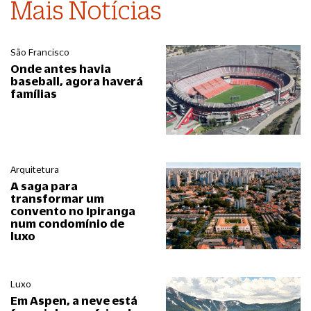
Mais Notícias
São Francisco
Onde antes havia
baseball, agora haverá
famílias
Arquitetura
A saga para
transformar um
convento no Ipiranga
num condomínio de
luxo
Luxo
Em Aspen, a neve está