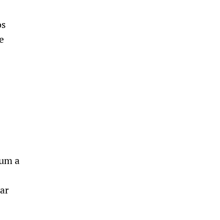
os
e
 um a
ar