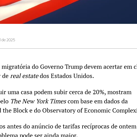
il de 2025
a e migratória do Governo Trump devem acertar em 
r de
real estate
dos Estados Unidos.
ruir uma casa podem subir cerca de 20%, mostram
pelo
The
New York Times
com base em dados da
 the Block e do Observatory of Economic Complexi
tos antes do anúncio de tarifas recíprocas de ontem
roblema pode ser ainda maior.