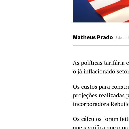
Matheus Prado
|
3 de abr
As políticas tarifári
o já inflacionado seto
Os custos para const
projeções realizadas 
incorporadora Rebuild
Os cálculos foram fei
que significa que o p