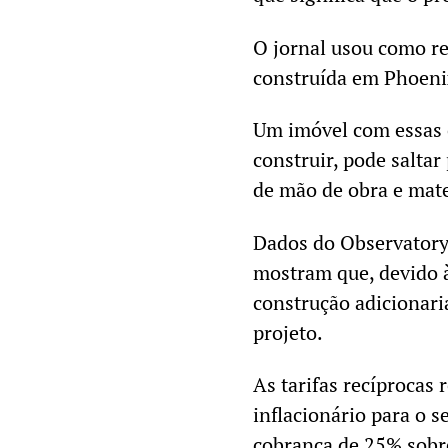
O jornal usou como re
construída em Phoenix
Um imóvel com essas c
construir, pode salta
de mão de obra e mate
Dados do Observatory
mostram que, devido à
construção adicionar
projeto.
As tarifas recíproca
inflacionário para o s
cobrança de 25% sobre