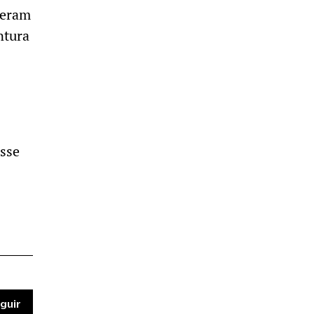
 eram
ntura
isse
guir