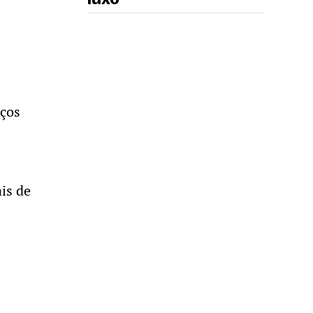
eços
is de