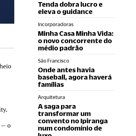
Tenda dobra lucro e
eleva o guidance
Incorporadoras
Minha Casa Minha Vida:
o novo concorrente do
médio padrão
São Francisco
cheio
Onde antes havia
baseball, agora haverá
famílias
Arquitetura
A saga para
ty.
transformar um
convento no Ipiranga
 — o
num condomínio de
luxo