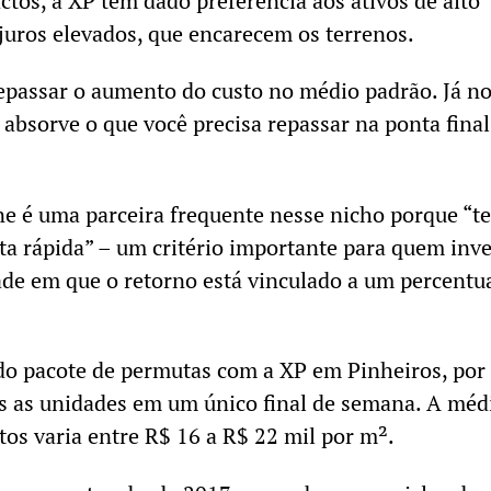
os, a XP tem dado preferência aos ativos de alto
juros elevados, que encarecem os terrenos.
passar o aumento do custo no médio padrão. Já no
e absorve o que você precisa repassar na ponta final
ne é uma parceira frequente nesse nicho porque “t
a rápida” – um critério importante para quem inve
de em que o retorno está vinculado a um percentu
o pacote de permutas com a XP em Pinheiros, por
s as unidades em um único final de semana. A méd
os varia entre R$ 16 a R$ 22 mil por m².