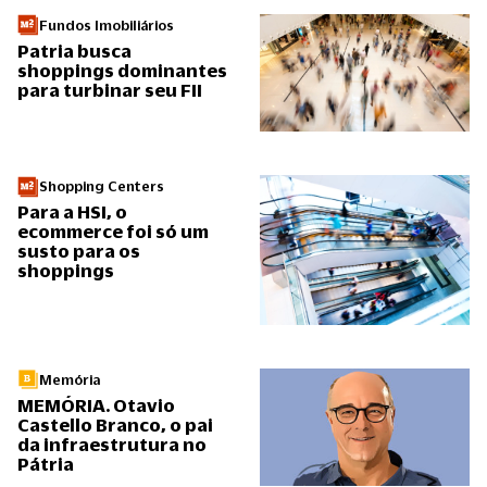
Fundos Imobiliários
Patria busca
shoppings dominantes
para turbinar seu FII
Shopping Centers
Para a HSI, o
ecommerce foi só um
susto para os
shoppings
Memória
MEMÓRIA. Otavio
Castello Branco, o pai
da infraestrutura no
Pátria