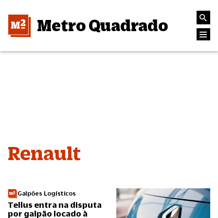
Metro Quadrado
Renault
Galpões Logísticos
Tellus entra na disputa
por galpão locado à