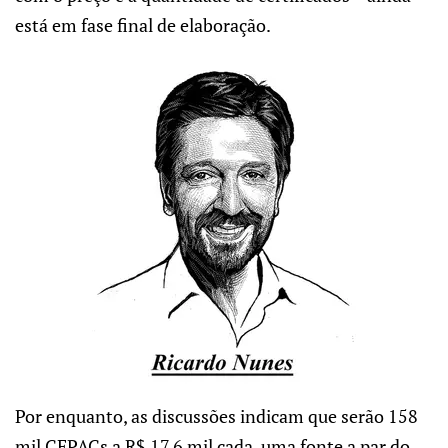
está em fase final de elaboração.
Por enquanto, as discussões indicam que serão 158
mil CEPACs a R$ 17,6 mil cada, uma fonte a par do