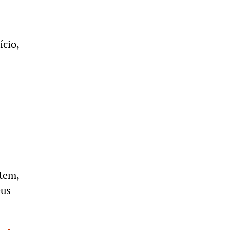
ício,
.
item,
eus