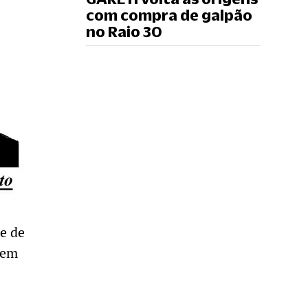
com compra de galpão
no Raio 30
de de
rem