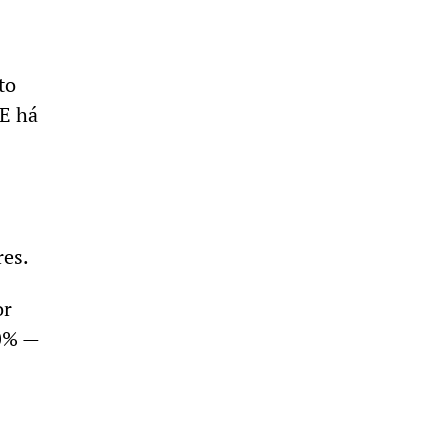
to
 E há
res.
or
40% —