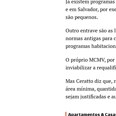
Já existem programas
e em Salvador, por ex
são pequenos.
Outro entrave são as l
normas antigas para c
programas habitacion
O próprio MCMV, por
inviabilizar a requalif
Mas Ceratto diz que, n
área mínima, quantid
sejam justificadas e a
Apartamentos & Casa