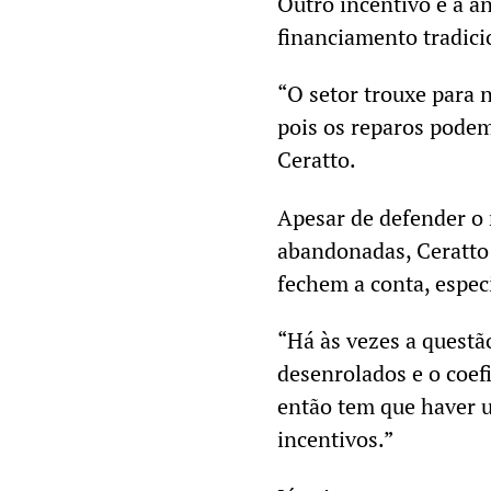
Outro incentivo é a a
financiamento tradici
“O setor trouxe para 
pois os reparos podem
Ceratto.
Apesar de defender o 
abandonadas, Ceratto
fechem a conta, especi
“Há às vezes a questão
desenrolados e o coef
então tem que haver 
incentivos.”