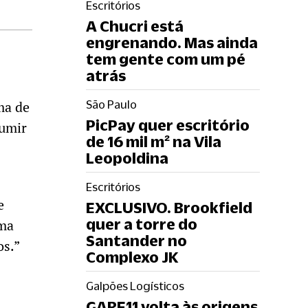
Escritórios
A Chucri está
engrenando. Mas ainda
tem gente com um pé
atrás
ma de
São Paulo
PicPay quer escritório
sumir
de 16 mil m² na Vila
Leopoldina
Escritórios
e
EXCLUSIVO. Brookfield
quer a torre do
uma
Santander no
os.”
Complexo JK
Galpões Logísticos
GARE11 volta às origens