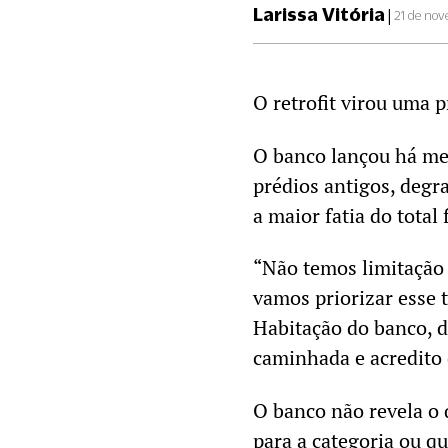
Larissa Vitória
|
21 de no
O retrofit virou uma 
O banco lançou há me
prédios antigos, degr
a maior fatia do total
“Não temos limitação d
vamos priorizar esse t
Habitação do banco, d
caminhada e acredito q
O banco não revela o 
para a categoria ou qu