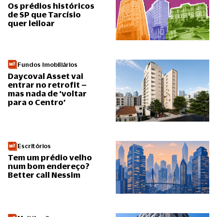
Os prédios históricos
de SP que Tarcísio
quer leiloar
Fundos Imobiliários
Daycoval Asset vai
entrar no retrofit –
mas nada de ‘voltar
para o Centro’
Escritórios
Tem um prédio velho
num bom endereço?
Better call Nessim