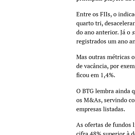
Entre os FIIs, o indic
quarto tri, desaceler
do ano anterior. Já o
s
registrados um ano an
Mas outras métricas o
de vacância, por exem
ficou em 1,4%.
O BTG lembra ainda qu
os M&As, servindo c
empresas listadas.
As ofertas de fundos 
cifra 48% superior à 