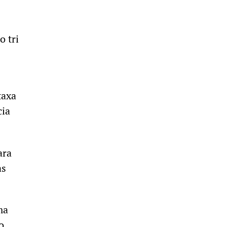
o tri
taxa
cia
ara
as
ma
o