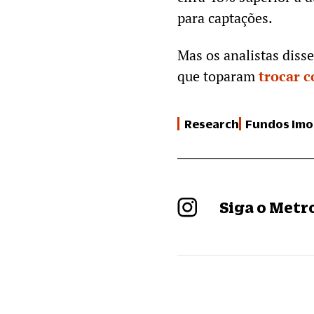
para captações.
Mas os analistas diss
que toparam
trocar c
Research
Fundos Imob
Siga o Met