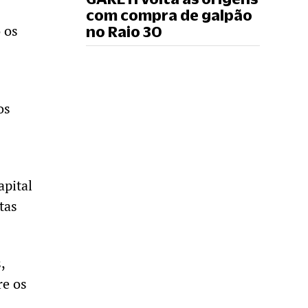
com compra de galpão
 os
no Raio 30
os
apital
tas
,
re os