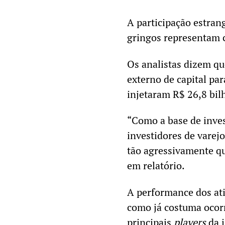
A participação estran
gringos representam c
Os analistas dizem qu
externo de capital pa
injetaram R$ 26,8 bil
“Como a base de inves
investidores de varejo
tão agressivamente qu
em relatório.
A performance dos ati
como já costuma ocorr
principais
players
da i