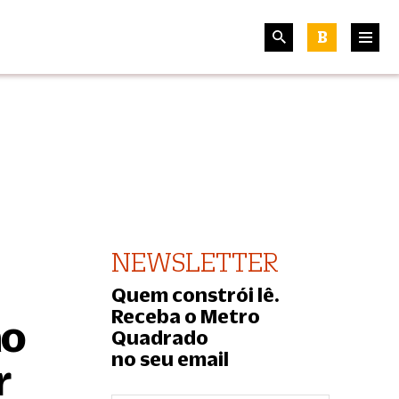
B
NEWSLETTER
Quem constrói lê.
Receba o Metro
ão
Quadrado
no seu email
r