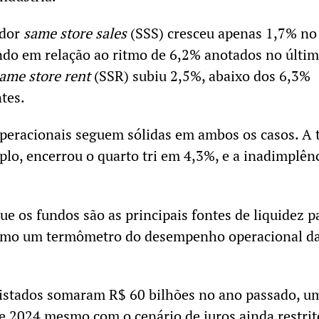
ador
same store sales
(SSS)
cresceu apenas 1,7% no
ando em relação ao ritmo de 6,2% anotados no últim
ame store rent
(SSR) subiu 2,5%, abaixo dos 6,3%
tes.
peracionais seguem sólidas em ambos os casos. A 
plo, encerrou o quarto tri em 4,3%, e a inadimplên
e os fundos são as principais fontes de liquidez p
omo um termômetro do desempenho operacional d
listados somaram R$ 60 bilhões no ano passado, u
de 2024 mesmo com o cenário de juros ainda restrit