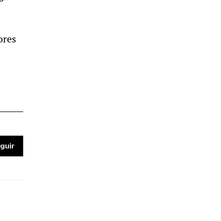
ores
guir