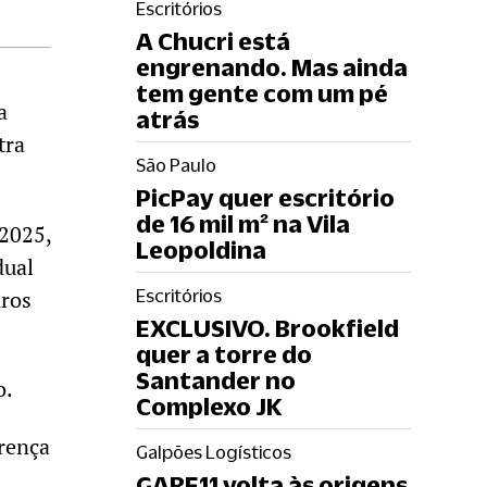
Escritórios
A Chucri está
engrenando. Mas ainda
tem gente com um pé
a
atrás
tra
São Paulo
PicPay quer escritório
de 16 mil m² na Vila
 2025,
Leopoldina
dual
uros
Escritórios
EXCLUSIVO. Brookfield
quer a torre do
Santander no
o.
Complexo JK
erença
Galpões Logísticos
GARE11 volta às origens