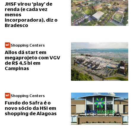
JHSF virou ‘play’ de
renda (e cada vez
menos
incorporadora), diz o
Bradesco
Shopping Centers
Allos dá start em
megaprojeto com VGV
de R$ 4,5 bi em
Campinas
Shopping Centers
Fundo do Safra é o
novo sócio da HSI em
shopping de Alagoas