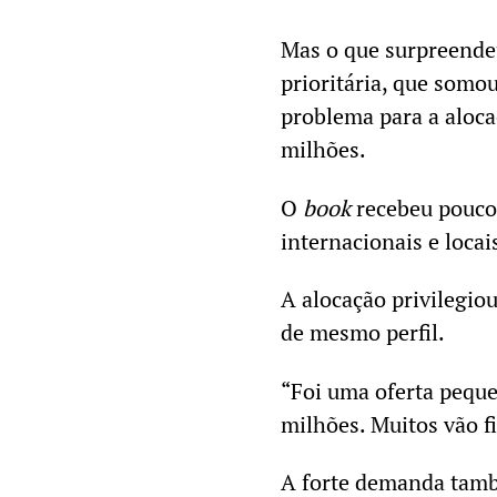
Mas o que surpreendeu
prioritária, que somo
problema para a aloca
milhões.
O
book
recebeu pouco 
internacionais e locai
A alocação privilegio
de mesmo perfil.
“Foi uma oferta pequ
milhões. Muitos vão f
A forte demanda tamb