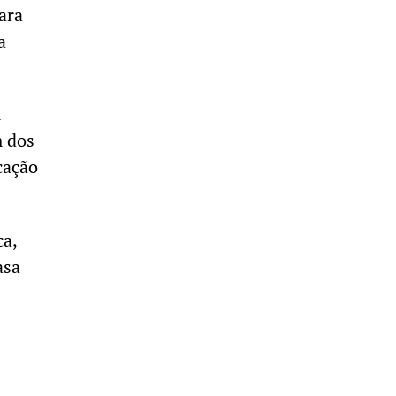
ara
a
m
m dos
cação
ca,
asa