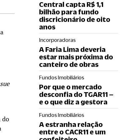
Central capta R$ 1,1
bilhão para fundo
discricionário de oito
anos
 a
Incorporadoras
A Faria Lima deveria
estar mais próxima do
canteiro de obras
Fundos Imobiliários
ssue
Por que o mercado
desconfia do TGAR11 –
e o que diz a gestora
Fundos Imobiliários
a do
A estranha relação
a
entre o CACR11 e um
confeiteiro