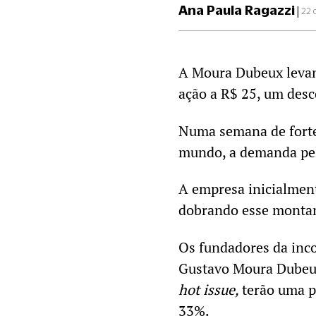
Ana Paula Ragazzi
|
22 
A Moura Dubeux leva
ação a R$ 25, um des
Numa semana de forte 
mundo, a demanda pel
A empresa inicialmen
dobrando esse montant
Os fundadores da inco
Gustavo Moura Dubeux
hot issue,
terão uma p
33%.