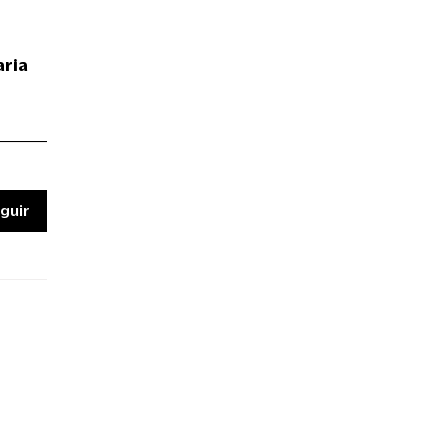
aria
guir