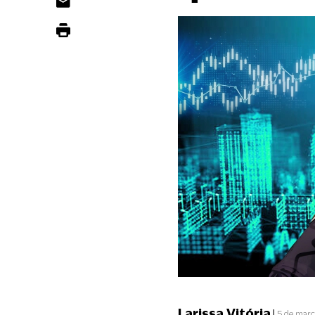
Larissa Vitória
|
5 de març