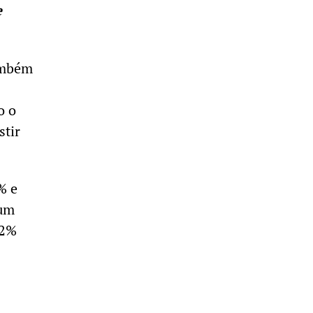
e
também
o o
stir
% e
 um
12%