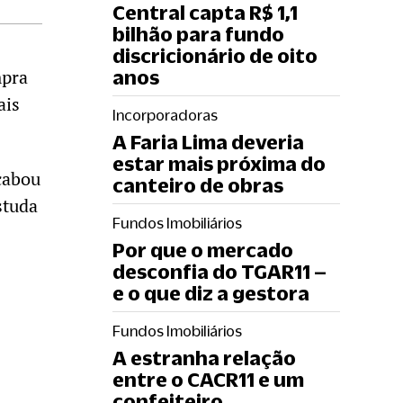
Central capta R$ 1,1
bilhão para fundo
discricionário de oito
mpra
anos
ais
Incorporadoras
A Faria Lima deveria
estar mais próxima do
cabou
canteiro de obras
studa
Fundos Imobiliários
Por que o mercado
desconfia do TGAR11 –
e o que diz a gestora
Fundos Imobiliários
A estranha relação
entre o CACR11 e um
confeiteiro