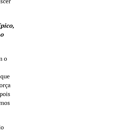
escer
pico,
 o
m o
 que
força
pois
rmos
do