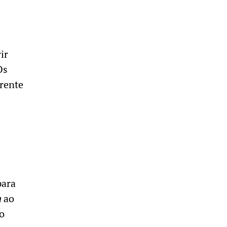
ir
Os
frente
para
n
ao
o