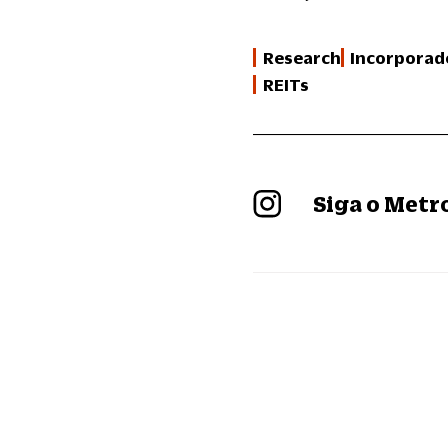
Research
Incorporad
REITs
Siga o Met