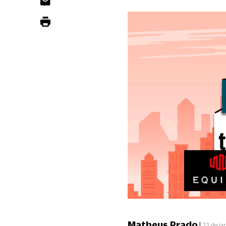
Matheus Prado
|
22 de ja