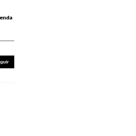
enda
guir