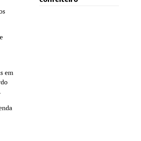
os
de
as em
rdo
.
Renda