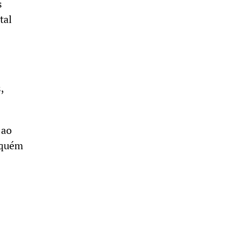
s
tal
,
 ao
aquém