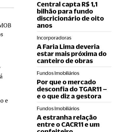
Central capta R$ 1,1
bilhão para fundo
discricionário de oito
 IMOB
anos
os
Incorporadoras
A Faria Lima deveria
estar mais próxima do
canteiro de obras
Fundos Imobiliários
tá
Por que o mercado
desconfia do TGAR11 –
e o que diz a gestora
o e
Fundos Imobiliários
A estranha relação
entre o CACR11 e um
confeiteiro