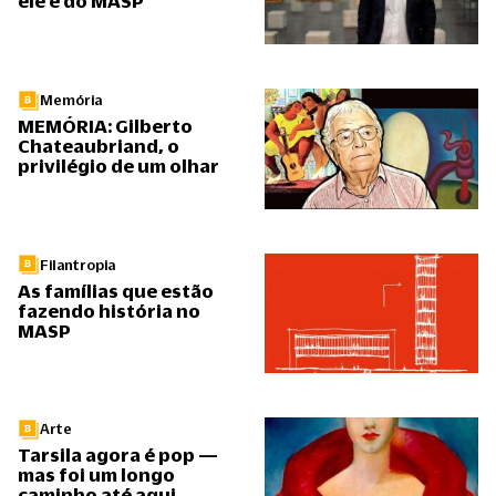
ele é do MASP
Memória
MEMÓRIA: Gilberto
Chateaubriand, o
privilégio de um olhar
Filantropia
As famílias que estão
fazendo história no
MASP
Arte
Tarsila agora é pop —
mas foi um longo
caminho até aqui