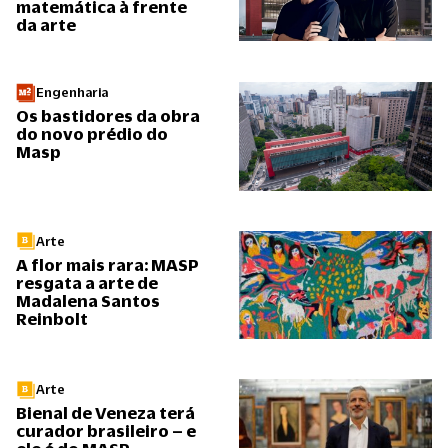
matemática à frente
da arte
Engenharia
Os bastidores da obra
do novo prédio do
Masp
Arte
A flor mais rara: MASP
resgata a arte de
Madalena Santos
Reinbolt
Arte
Bienal de Veneza terá
curador brasileiro – e