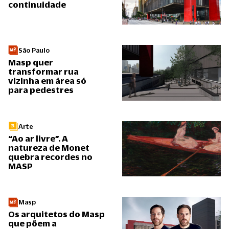
continuidade
São Paulo
Masp quer
transformar rua
vizinha em área só
para pedestres
Arte
“Ao ar livre”. A
natureza de Monet
quebra recordes no
MASP
Masp
Os arquitetos do Masp
que põem a