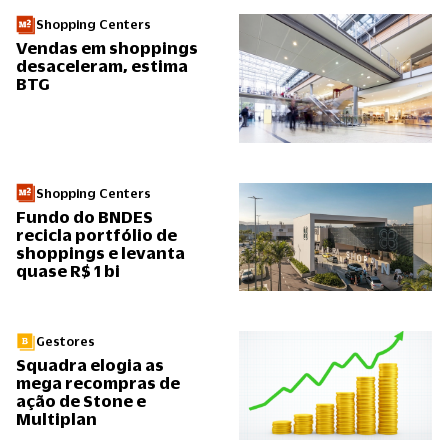
Shopping Centers
Vendas em shoppings
desaceleram, estima
BTG
Shopping Centers
Fundo do BNDES
recicla portfólio de
shoppings e levanta
quase R$ 1 bi
Gestores
Squadra elogia as
mega recompras de
ação de Stone e
Multiplan