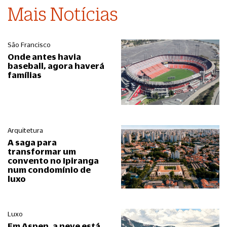
Mais Notícias
São Francisco
Onde antes havia
baseball, agora haverá
famílias
Arquitetura
A saga para
transformar um
convento no Ipiranga
num condomínio de
luxo
Luxo
Em Aspen, a neve está