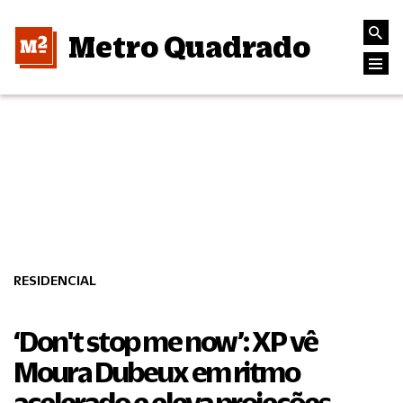
Metro Quadrado
RESIDENCIAL
‘Don't stop me now’: XP vê
Moura Dubeux em ritmo
acelerado e eleva projeções