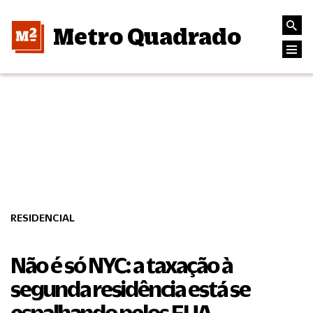
Metro Quadrado
RESIDENCIAL
Não é só NYC: a taxação à
segunda residência está se
espalhando pelos EUA