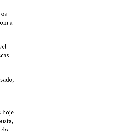
 os
com a
vel
scas
ssado,
s hoje
usta,
 do