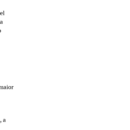
el
na
o
maior
, a