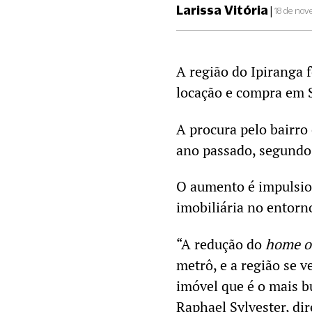
Larissa Vitória
|
18 de nov
A região do Ipiranga 
locação e compra em S
A procura pelo bairr
ano passado, segundo
O aumento é impulsio
imobiliária no entorn
“A redução do
home of
metrô, e a região se 
imóvel que é o mais 
Raphael Sylvester, dir