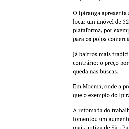
O Ipiranga apresenta 
locar um imóvel de 5
plataforma, por exemp
para os polos comercia
Já bairros mais tradi
contrário: o preço p
queda nas buscas.
Em Moema, onde a pro
que o exemplo do Ipira
A retomada do trabal
fomentou um aumento 
mais antiga de São Pau