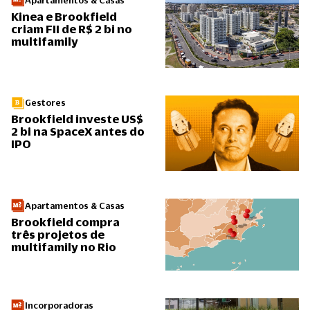
Apartamentos & Casas
Kinea e Brookfield
criam FII de R$ 2 bi no
multifamily
Gestores
Brookfield investe US$
2 bi na SpaceX antes do
IPO
Apartamentos & Casas
Brookfield compra
três projetos de
multifamily no Rio
Incorporadoras