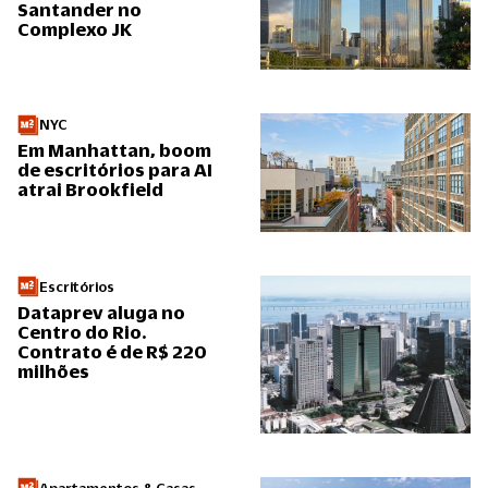
Santander no
Complexo JK
NYC
Em Manhattan, boom
de escritórios para AI
atrai Brookfield
Escritórios
Dataprev aluga no
Centro do Rio.
Contrato é de R$ 220
milhões