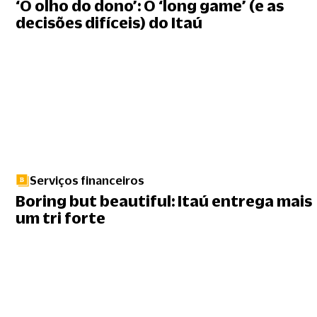
‘O olho do dono’: O ‘long game’ (e as
decisões difíceis) do Itaú
Serviços financeiros
Boring but beautiful: Itaú entrega mais
um tri forte