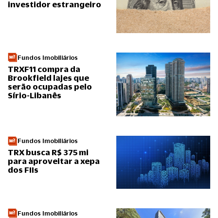
investidor estrangeiro
Fundos Imobiliários
TRXF11 compra da
Brookfield lajes que
serão ocupadas pelo
Sírio-Libanês
Fundos Imobiliários
TRX busca R$ 375 mi
para aproveitar a xepa
dos FIIs
Fundos Imobiliários