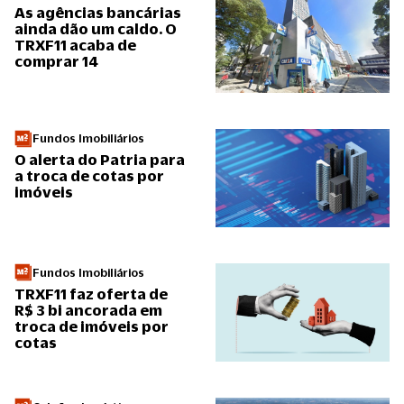
As agências bancárias
ainda dão um caldo. O
TRXF11 acaba de
comprar 14
Fundos Imobiliários
O alerta do Patria para
a troca de cotas por
imóveis
Fundos Imobiliários
TRXF11 faz oferta de
R$ 3 bi ancorada em
troca de imóveis por
cotas