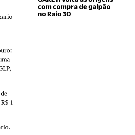
com compra de galpão
no Raio 30
zario
ouro:
 uma
 GLP,
 de
 R$ 1
rio.