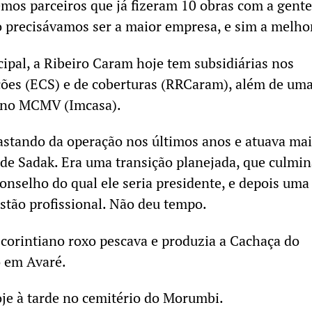
emos parceiros que já fizeram 10 obras com a gente
 precisávamos ser a maior empresa, e sim a melhor
ipal, a Ribeiro Caram hoje tem subsidiárias nos
ções (ECS) e de coberturas (RRCaram), além de um
a no MCMV (Imcasa).
fastando da operação nos últimos anos e atuava mai
e Sadak. Era uma transição planejada, que culmin
conselho do qual ele seria presidente, e depois uma
stão profissional. Não deu tempo.
 corintiano roxo pescava e produzia a Cachaça do
o em Avaré.
je à tarde no cemitério do Morumbi.