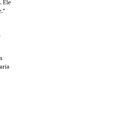
. Ele
.”
a
s
aria