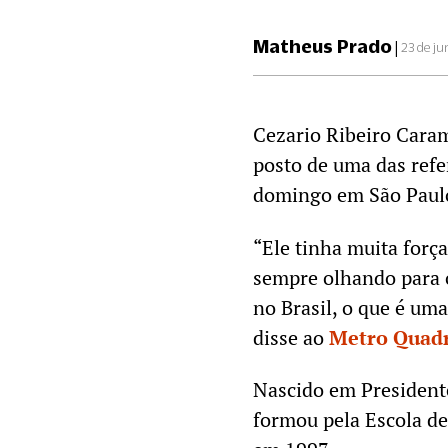
Matheus Prado
|
23 de j
Cezario Ribeiro Cara
posto de uma das refe
domingo em São Paulo
“Ele tinha muita forç
sempre olhando para 
no Brasil, o que é um
disse ao
Metro Quad
Nascido em President
formou pela Escola d