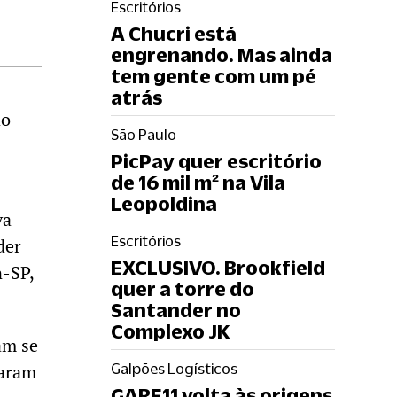
Escritórios
A Chucri está
engrenando. Mas ainda
tem gente com um pé
atrás
ao
São Paulo
PicPay quer escritório
de 16 mil m² na Vila
Leopoldina
va
Escritórios
der
EXCLUSIVO. Brookfield
n-SP,
quer a torre do
Santander no
Complexo JK
am se
Caram
Galpões Logísticos
GARE11 volta às origens