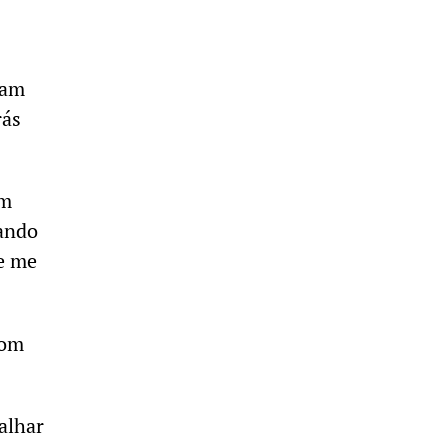
ram
rás
em
uando
e me
com
alhar