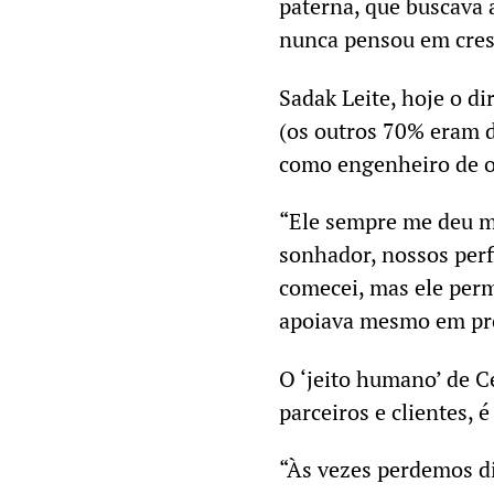
paterna, que buscava 
nunca pensou em cres
Sadak Leite, hoje o d
(os outros 70% eram d
como engenheiro de o
“Ele sempre me deu m
sonhador, nossos per
comecei, mas ele per
apoiava mesmo em pro
O ‘jeito humano’ de 
parceiros e clientes, 
“Às vezes perdemos din