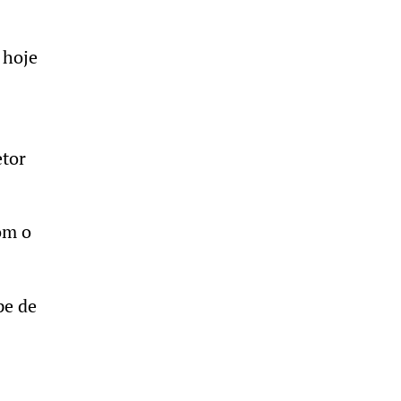
 hoje
etor
om o
pe de