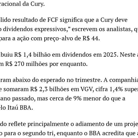
racional da Cury.
lido resultado de FCF significa que a Cury deve
o dividendos expressivos,” escrevem os analistas, 
ra a ação com preço-alvo de R$ 44.
ibuiu R$ 1,4 bilhão em dividendos em 2025. Neste 
am R$ 270 milhões por enquanto.
aram abaixo do esperado no trimestre. A companhi
e somaram R$ 2,3 bilhões em VGV, cifra 1,4% super
ano passado, mas cerca de 9% menor do que a
elo Itaú BBA.
ado reflete principalmente o adiamento de um proj
o para o segundo tri, enquanto o BBA acredita que 