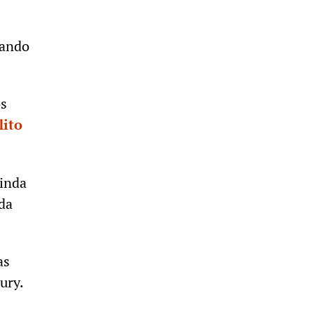
mando
os
lito
Ainda
da
as
ury.