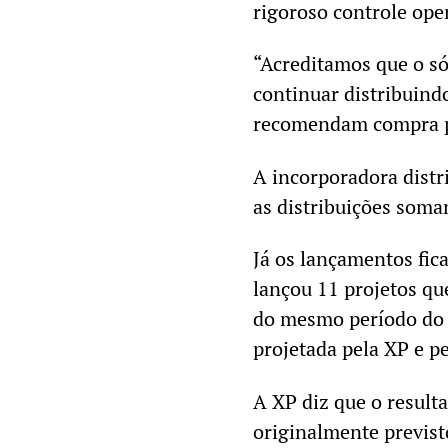
rigoroso controle ope
“Acreditamos que o só
continuar distribuind
recomendam compra pa
A incorporadora distr
as distribuições som
Já os lançamentos fic
lançou 11 projetos qu
do mesmo período do 
projetada pela XP e p
A XP diz que o result
originalmente previst