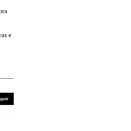
pra
vas e
guir