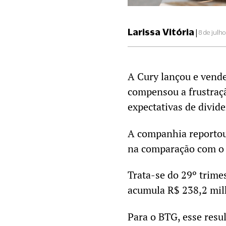
Larissa Vitória
|
8 de julh
A Cury lançou e vend
compensou a frustraç
expectativas de divid
A companhia reportou 
na comparação com o 
Trata-se do 29º trime
acumula R$ 238,2 milh
Para o BTG, esse resu