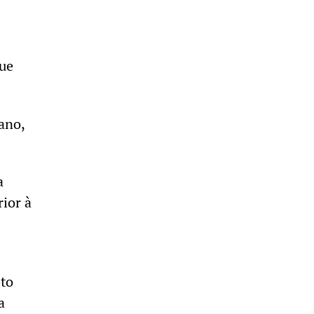
que
ano,
a
ior à
eto
a