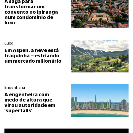
A saga para
transformar um
convento no Ipiranga
num condomínio de
luxo
Luxo
Em Aspen, a neve está
fraquinha – esfriando
um mercado milionário
Engenharia
A engenheira com
medo de altura que
virou autoridade em
'supertalls'