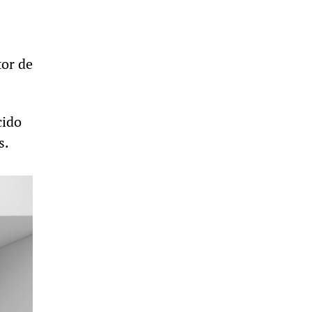
tor de
cido
s.