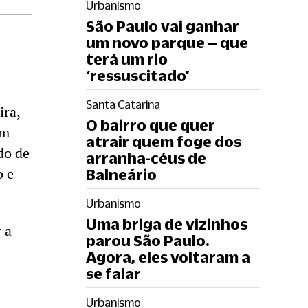
Urbanismo
São Paulo vai ganhar
um novo parque – que
terá um rio
‘ressuscitado’
Santa Catarina
ira,
O bairro que quer
um
atrair quem foge dos
do de
arranha-céus de
o e
Balneário
Urbanismo
Uma briga de vizinhos
 a
parou São Paulo.
Agora, eles voltaram a
se falar
Urbanismo