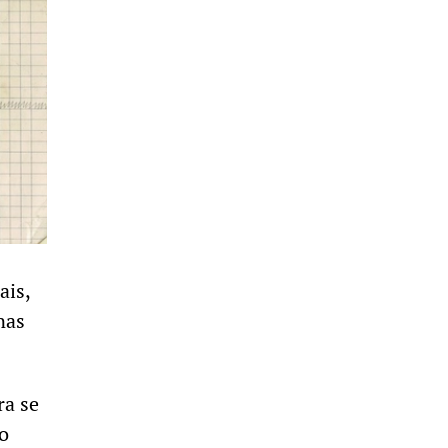
ais,
nas
ra se
o