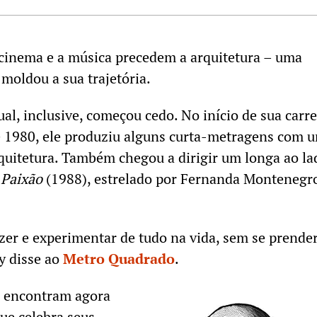
 cinema e a música precedem a arquitetura – uma
 moldou a sua trajetória.
al, inclusive, começou cedo. No início de sua carre
e 1980, ele produziu alguns curta-metragens com 
rquitetura. Também chegou a dirigir um longa ao la
 Paixão
(1988), estrelado por Fernanda Montenegr
azer e experimentar de tudo na vida, sem se prender
ay disse ao
Metro Quadrado
.
e encontram agora
que celebra seus