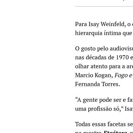
Para Isay Weinfeld, o
hierarquia íntima que
O gosto pelo audiovisu
nas décadas de 1970 
olhar atento para a a
Marcio Kogan,
Fogo e
Fernanda Torres.
“A gente pode ser e f
uma profissão só,” Is
Todas essas facetas s
na mostra
Etcétera
, 