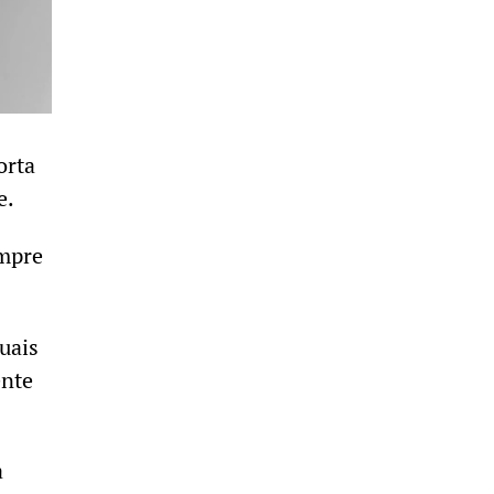
orta
e.
empre
uais
ente
a