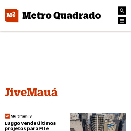
Metro Quadrado
JiveMauá
Multifamily
Luggo vende últimos
projetos para FII e